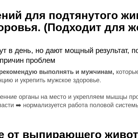
ний для подтянутого жи
оровья. (Подходит для 
т в день, но дают мощный результат, п
 причин проблем
е рекомендую выполнять и мужчинам,
которые
нцию и укрепить мужское здоровье.
енние органы на место и укрепляем мышцы про
асти ➡️ нормализуется работа половой систем
ие от выпирающего живот