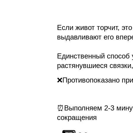
Если живот торчит, эт
выдавливают его впер
Единственный способ у
растянувшиеся связки,
❌Противопоказано при
⏰Выполняем 2-3 минут
сокращения