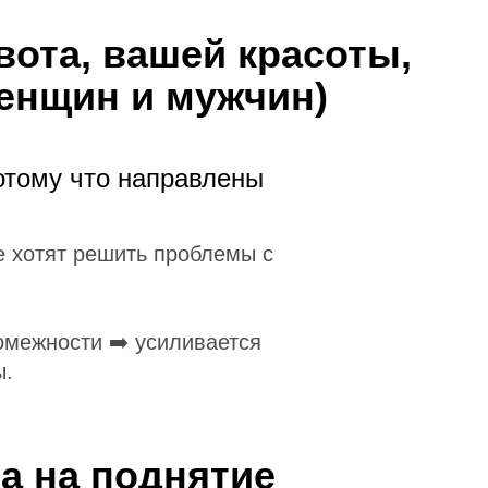
вота, вашей красоты,
женщин и мужчин)
отому что направлены
 хотят решить проблемы с
межности ➡️ усиливается
ы.
а на поднятие