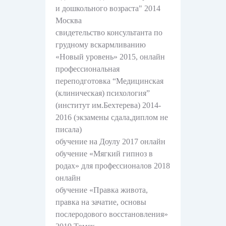
и дошкольного возраста" 2014
Москва
свидетельство консультанта по
Перед
Цены
Цены
Частые
Перед
Частые
грудному вскармливанию
Ви
Ви
приемом
приемом
вопросы
вопросы
«Новый уровень» 2015, онлайн
профессиональная
переподготовка “Медицинская
К
З
(клиническая) психология”
(институт им.Бехтерева) 2014-
2016 (экзамены сдала,диплом не
писала)
обучение на Доулу 2017 онлайн
обучение «Мягкий гипноз в
родах» для профессионалов 2018
онлайн
обучение «Правка живота,
правка на зачатие, основы
послеродового восстановления»