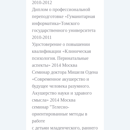
2010-2012
Диплом о профессиональной
переподготовке «Гуманитарная
информатика»Томского
государственного университета
2010-2011
Удостоверение о повышении
квалификации «Клиническая
психология. Перинатальные
аспекты» 2014 Москва
Семинар доктора Мишеля Одена
«Современное акушерство и
будущее человека разумного.
Акушерство науки и здравого
смысла» 2014 Москва
семинар "Телесно-
ориентированные методы в
работе
циалисты
Сертификаты
Показан
циалисты
окторе
окторе
Сертификаты
Показани
с детьми младенческого, раннего